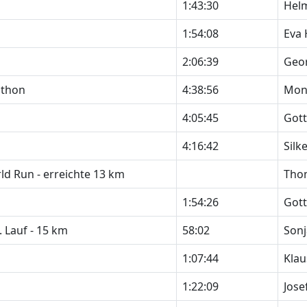
1:43:30
Hel
1:54:08
Eva 
2:06:39
Geor
athon
4:38:56
Mon
4:05:45
Gott
4:16:42
Silk
ld Run - erreichte 13 km
Tho
1:54:26
Gott
 Lauf - 15 km
58:02
Sonj
1:07:44
Klau
1:22:09
Jose