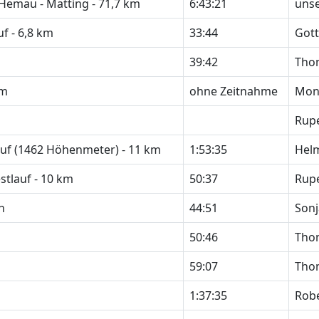
Hemau - Matting - 71,7 km
6:43:21
unse
f - 6,8 km
33:44
Gott
39:42
Tho
km
ohne Zeitnahme
Mon
Rup
uf (1462 Höhenmeter) - 11 km
1:53:35
Hel
stlauf - 10 km
50:37
Rupe
n
44:51
Sonj
50:46
Thom
59:07
Tho
1:37:35
Robe