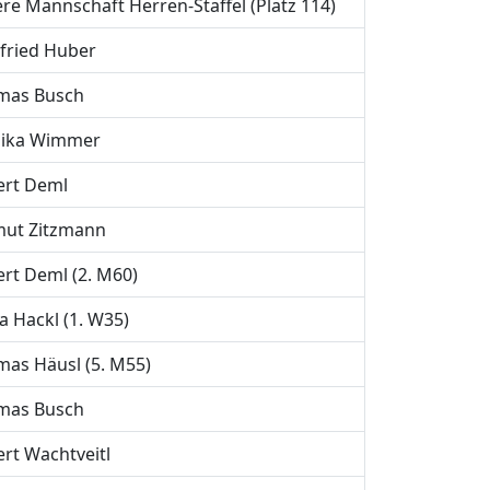
re Mannschaft Herren-Staffel (Platz 114)
fried Huber
mas Busch
ika Wimmer
ert Deml
mut Zitzmann
rt Deml (2. M60)
a Hackl (1. W35)
as Häusl (5. M55)
mas Busch
rt Wachtveitl