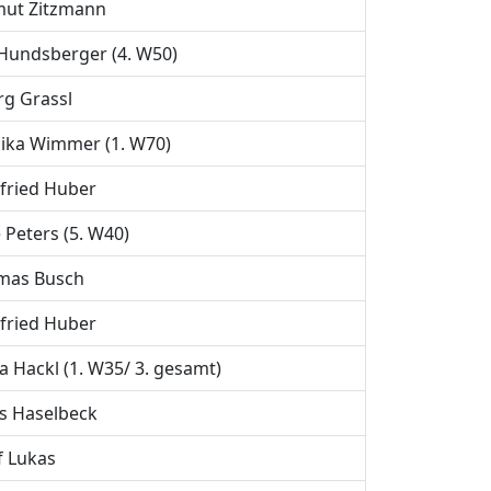
mut Zitzmann
Hundsberger (4. W50)
g Grassl
ika Wimmer (1. W70)
fried Huber
e Peters (5. W40)
mas Busch
fried Huber
a Hackl (1. W35/ 3. gesamt)
s Haselbeck
f Lukas